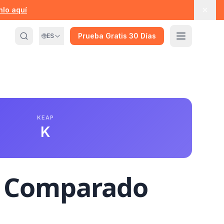
nlo aquí
🌐
Prueba Gratis 30 Días
ES
KEAP
K
M Comparado