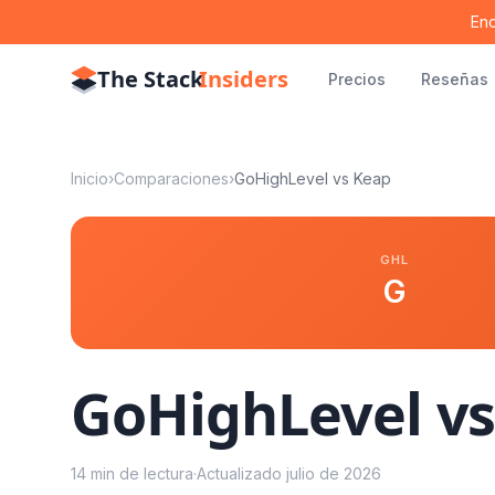
Enc
The Stack
Insiders
Precios
Reseñas
Inicio
›
Comparaciones
›
GoHighLevel vs
Keap
GHL
G
GoHighLevel v
14
min de lectura
·
Actualizado
julio de 2026