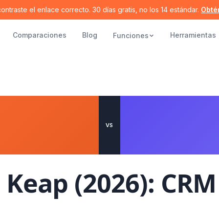
ontraste el enlace correcto. 30 días gratis, no los 14 estándar.
Obté
Comparaciones
Blog
Herramientas
Funciones
VS
s Keap (2026): CR