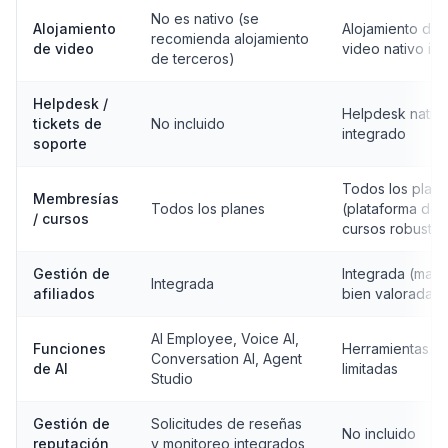
No es nativo (se
Alojamiento
Alojamiento de
recomienda alojamiento
de video
video nativo inc
de terceros)
Helpdesk /
Helpdesk nativ
tickets de
No incluido
integrado
soporte
Todos los plan
Membresías
Todos los planes
(plataforma de
/ cursos
cursos robusta)
Gestión de
Integrada (madu
Integrada
afiliados
bien valorada)
AI Employee, Voice AI,
Funciones
Herramientas de
Conversation AI, Agent
de AI
limitadas
Studio
Gestión de
Solicitudes de reseñas
No incluido
reputación
y monitoreo integrados