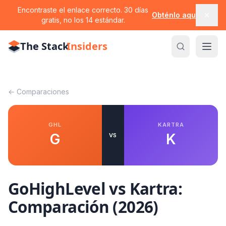
Encontraste el enlace correcto. 30 días
Obténlo aquí
gratis, no los 14 estándar.
The Stack
Insiders
←
Comparaciones
GHL
KARTRA
G
K
VS
GoHighLevel vs Kartra:
Comparación (2026)