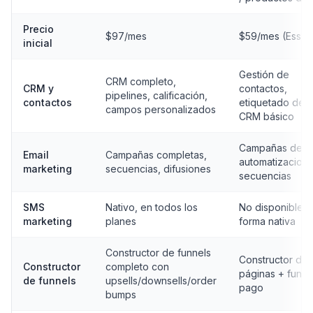
Precio
$97/mes
$59/mes (Essent
inicial
Gestión de
CRM completo,
CRM y
contactos,
pipelines, calificación,
contactos
etiquetado de l
campos personalizados
CRM básico
Campañas de em
Email
Campañas completas,
automatizacione
marketing
secuencias, difusiones
secuencias
SMS
Nativo, en todos los
No disponible 
marketing
planes
forma nativa
Constructor de funnels
Constructor de
Constructor
completo con
páginas + funne
de funnels
upsells/downsells/order
pago
bumps